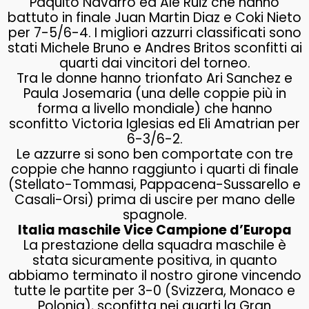
Paquito Navarro ed Ale Ruiz che hanno
battuto in finale Juan Martin Diaz e Coki Nieto
per 7-5/6-4. I migliori azzurri classificati sono
stati Michele Bruno e Andres Britos sconfitti ai
quarti dai vincitori del torneo.
Tra le donne hanno trionfato Ari Sanchez e
Paula Josemaria (una delle coppie più in
forma a livello mondiale) che hanno
sconfitto Victoria Iglesias ed Eli Amatrian per
6-3/6-2.
Le azzurre si sono ben comportate con tre
coppie che hanno raggiunto i quarti di finale
(Stellato-Tommasi, Pappacena-Sussarello e
Casali-Orsi) prima di uscire per mano delle
spagnole.
Italia maschile Vice Campione d’Europa
La prestazione della squadra maschile è
stata sicuramente positiva, in quanto
abbiamo terminato il nostro girone vincendo
tutte le partite per 3-0 (Svizzera, Monaco e
Polonia), sconfitta nei quarti la Gran