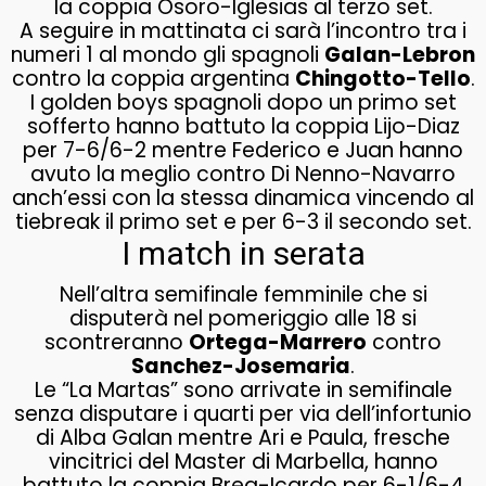
la coppia Osoro-Iglesias al terzo set.
A seguire in mattinata ci sarà l’incontro tra i
numeri 1 al mondo gli spagnoli
Galan-Lebron
contro la coppia argentina
Chingotto-Tello
.
I golden boys spagnoli dopo un primo set
sofferto hanno battuto la coppia Lijo-Diaz
per 7-6/6-2 mentre Federico e Juan hanno
avuto la meglio contro Di Nenno-Navarro
anch’essi con la stessa dinamica vincendo al
tiebreak il primo set e per 6-3 il secondo set.
I match in serata
Nell’altra semifinale femminile che si
disputerà nel pomeriggio alle 18 si
scontreranno
Ortega-Marrero
contro
Sanchez-Josemaria
.
Le “La Martas” sono arrivate in semifinale
senza disputare i quarti per via dell’infortunio
di Alba Galan mentre Ari e Paula, fresche
vincitrici del Master di Marbella, hanno
battuto la coppia Brea-Icardo per 6-1/6-4