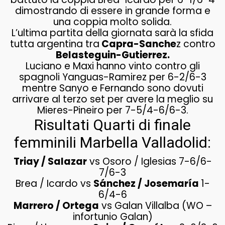
dimostrando di essere in grande forma e
una coppia molto solida.
L’ultima partita della giornata sarà la sfida
tutta argentina tra
Capra-Sanche
z contro
Belasteguin-Gutierrez.
Luciano e Maxi hanno vinto contro gli
spagnoli Yanguas-Ramirez per 6-2/6-3
mentre Sanyo e Fernando sono dovuti
arrivare al terzo set per avere la meglio su
Mieres-Pineiro per 7-5/4-6/6-3.
Risultati Quarti di finale
femminili Marbella Valladolid:
Triay / Salazar
vs Osoro / Iglesias 7-6/6-
7/6-3
Brea / Icardo vs
Sánchez / Josemaría
1-
6/4-6
Marrero / Ortega
vs Galan Villalba (WO –
infortunio Galan)