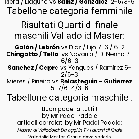
Riera / Llaguno vs
Sainz / González
2-6/3-6
Tabellone categoria femminile
Risultati Quarti di finale
maschili Valladolid Master:
Galán / Lebrón
vs Diaz / Lijo 7-6 / 6-2
Chingotto / Tello
vs Navarro / Di Nenno 7-
6/6-3
Sanchez / Capr
a vs Yanguas / Ramirez 6-
2/6-3
Mieres / Pineiro vs
Belasteguin – Gutierrez
5-7/6-4/3-6
Tabellone categoria maschile :
Buon padel a tutti !
by Mr Padel Paddle
articoli correlati by Mr Padel Paddle:
Master di Valladolid: Da oggi in TV i quarti di finale
Valladolid Master: Orari e dove vederlo