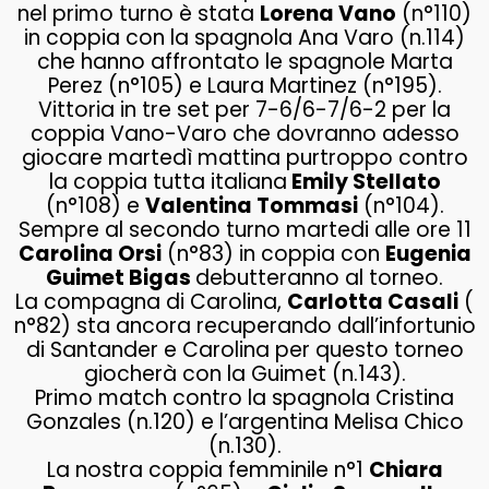
nel primo turno è stata
Lorena Vano
(n°110)
in coppia con la spagnola Ana Varo (n.114)
che hanno affrontato le spagnole Marta
Perez (n°105) e Laura Martinez (n°195).
Vittoria in tre set per 7-6/6-7/6-2 per la
coppia Vano-Varo che dovranno adesso
giocare martedì mattina purtroppo contro
la coppia tutta italiana
Emily Stellato
(n°108) e
Valentina Tommasi
(n°104).
Sempre al secondo turno martedi alle ore 11
Carolina Orsi
(n°83) in coppia con
Eugenia
Guimet Bigas
debutteranno al torneo.
La compagna di Carolina,
Carlotta Casali
(
n°82) sta ancora recuperando dall’infortunio
di Santander e Carolina per questo torneo
giocherà con la Guimet (n.143).
Primo match contro la spagnola Cristina
Gonzales (n.120) e l’argentina Melisa Chico
(n.130).
La nostra coppia femminile n°1
Chiara