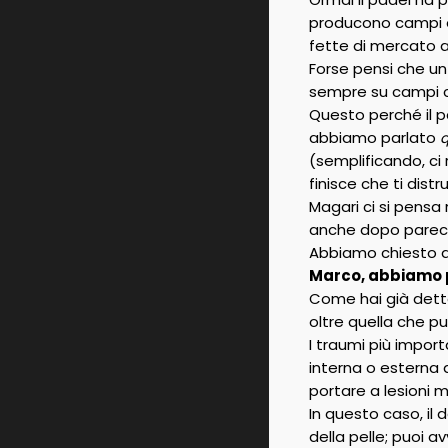
producono campi e
fette di mercato a
Forse pensi che un
sempre su campi cos
Questo perché il p
abbiamo parlato
q
(semplificando, ci 
finisce che ti distr
Magari ci si pensa
anche dopo parecch
Abbiamo chiesto a
Marco, abbiamo pa
Come hai già detto
oltre quella che pu
I traumi più impor
interna o esterna 
portare a lesioni 
In questo caso, il 
della pelle; puoi a