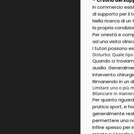
–
Ci sono dei sup
In commercio esisto
di supporto per il 
Nella ricerca di un
la propria condizi
Per onestà e compl
ad una visita clinic
I tutori possono es
Disturbo: Quale tipo
Quando ci troviamo
ausilio. Generalme
intervento chirurgi
Rimanendo in un d
Limitare uno o più m
Bilanciare in manier
Per quanto riguard
pratica sport, e ha
generalmente reali
permettere una non
Infine spesso per 