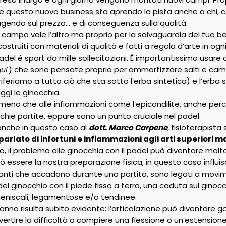
 questo nuovo business sta aprendo la pista anche a chi, 
gendo sul prezzo… e di conseguenza sulla qualità.
 campo vale l’altro ma proprio per la salvaguardia del tuo be
truiti con materiali di qualità e fatti a regola d’arte in ogn
adel è sport da mille sollecitazioni. È importantissimo usare
) che sono pensate proprio per ammortizzare salti e cam
ui
riferiamo a tutto ciò che sta sotto l’erba sintetica) e l’erb
uggi le ginocchia.
 meno che alle infiammazioni come l’epicondilite, anche perc
ie partite, eppure sono un punto cruciale nel padel.
nche in questo caso al
dott. Marco Carpene
, fisioterapista
rlato di infortuni e infiammazioni agli arti superiori ma
, il problema alle ginocchia con il padel può diventare molto
ò essere la nostra preparazione fisica, in questo caso influis
tanti che accadono durante una partita, sono legati a movi
del ginocchio con il piede fisso a terra, una caduta sul gino
meniscali, legamentose e/o tendinee.
danno risulta subito evidente: l’articolazione può diventare 
vvertire la difficoltà a compiere una flessione o un’estension