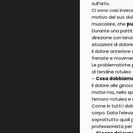
sull’arto.
Ci sono casi invec
motivo del suo do
muscolare, che
pu
Durante una partit
direzione con lanci
situazioni di dolo
Il dolore anteriore
frenate e movimenti
Le problematiche p
al tendine rotuleo 
–
Cosa dobbiamo 
Il dolore alle gino
motivi ma, nello sp
femoro-rotulea e n
Come in tutti i dol
corpo. Data l’elev
soprattutto quali 
professionista per