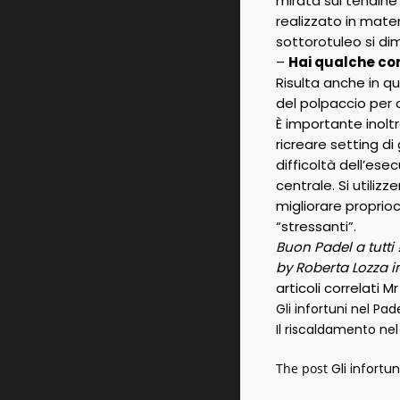
mirata sul tendine 
realizzato in mater
sottorotuleo si dim
–
Hai qualche con
Risulta anche in 
del polpaccio per 
È importante inoltre
ricreare setting di
difficoltà dell’es
centrale. Si utiliz
migliorare proprioc
“stressanti”.
Buon Padel a tutti 
by Roberta Lozza i
articoli correlati M
Gli infortuni nel Pade
Il riscaldamento nel
The post
Gli infortun