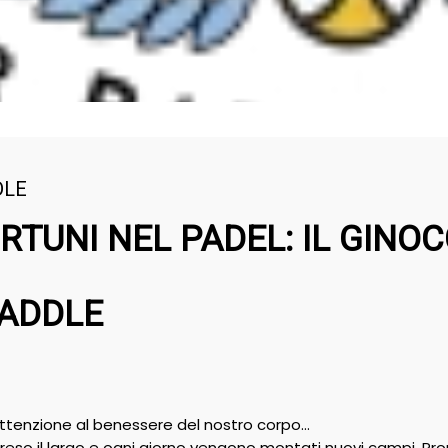
DLE
ORTUNI NEL PADEL: IL GINO
PADDLE
ttenzione al benessere del nostro corpo…
preso il largo e ogni giorno vengono montati nuovi campi. P