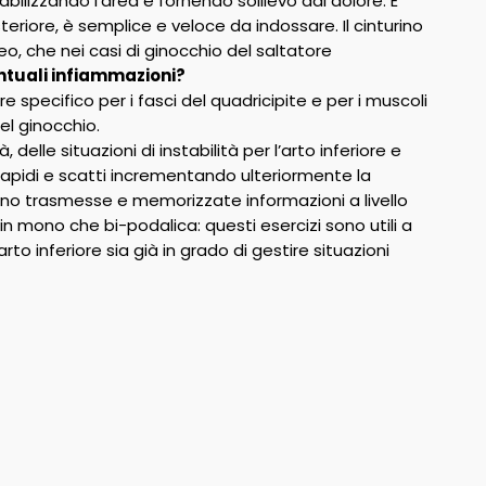
abilizzando l’area e fornendo sollievo dal dolore. È
teriore, è semplice e veloce da indossare. Il cinturino
eo, che nei casi di ginocchio del saltatore
entuali infiammazioni?
are specifico per i fasci del quadricipite e per i muscoli
el ginocchio.
 delle situazioni di instabilità per l’arto inferiore e
i rapidi e scatti incrementando ulteriormente la
ano trasmesse e memorizzate informazioni a livello
 in mono che bi-podalica: questi esercizi sono utili a
rto inferiore sia già in grado di gestire situazioni