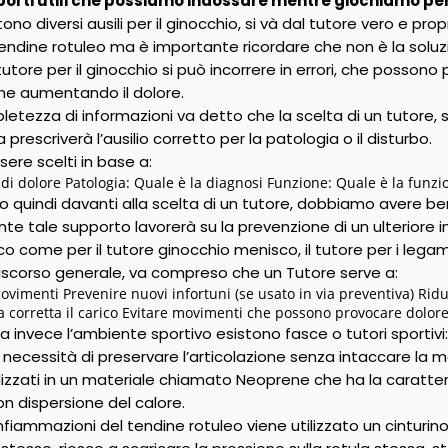
porti utili che possiamo indossare mentre giochiamo per l
no diversi ausili per il ginocchio, si và dal tutore vero e prop
tendine rotuleo ma è importante ricordare che non è la soluzio
 tutore per il ginocchio si può incorrere in errori, che posson
one aumentando il dolore.
etezza di informazioni va detto che la scelta di un tutore, 
a prescriverà l’ausilio corretto per la patologia o il disturbo.
sere scelti in base a:
 di dolore Patologia: Quale è la diagnosi Funzione: Quale è la funzi
 quindi davanti alla scelta di un tutore, dobbiamo avere ben 
nte tale supporto lavorerà su la prevenzione di un ulterior
co come per il tutore ginocchio menisco, il tutore per i legamen
iscorso generale, va compreso che un Tutore serve a:
ovimenti Prevenire nuovi infortuni (se usato in via preventiva) Ridu
a corretta il carico Evitare movimenti che possono provocare dolor
a invece l’ambiente sportivo esistono fasce o tutori sportiv
 necessità di preservare l’articolazione senza intaccare la mob
zzati in un materiale chiamato Neoprene che ha la caratteris
 dispersione del calore.
infiammazioni del tendine rotuleo viene utilizzato un cinturi