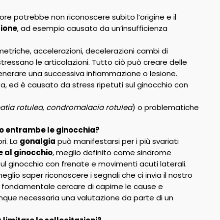
re potrebbe non riconoscere subito l’origine e il
zione
, ad esempio causato da un’insufficienza
etriche, accelerazioni, decelerazioni cambi di
tressano le articolazioni. Tutto ciò può creare delle
generare una successiva infiammazione o lesione.
ta, ed è causato da stress ripetuti sul ginocchio con
tia rotulea, condromalacia rotulea
) o problematiche
o entrambe le ginocchia?
ri. La
gonalgia
può manifestarsi per i più svariati
e al ginocchio
, meglio definito come sindrome
ul ginocchio con frenate e movimenti acuti laterali.
glio saper riconoscere i segnali che ci invia il nostro
ta fondamentale cercare di capirne le cause e
unque necessaria una valutazione da parte di un