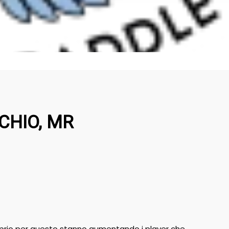
CCHIO, MR
roprio per questo stanno aumentando i player che