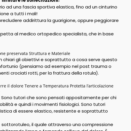
imitare le sollecitazioni?
rio ad una fascia sportiva elastica, fino ad un cinturino
ne a tutti i mali!
o precludere addirittura la guarigione, oppure peggiorare
spetta al medico ortopedico specialista, che in base
one preservata Struttura e Materiale
chiari gli obiettivi e soprattutto a cosa serve questo
e infortunio (pensiamo ad esempio nel post trauma o
ti crociati rotti, per la frattura della rotula).
rre il dolore Tenere a Temperatura Protetta l’articolazione
e
i: Sono tutori che sono pensati appositamente per chi
ilità e quindi i movimenti fisiologici. Sono tutori
tica di essere elastico, resistente e soprattutto
no sottorotuleo, il quale attraverso una compressione