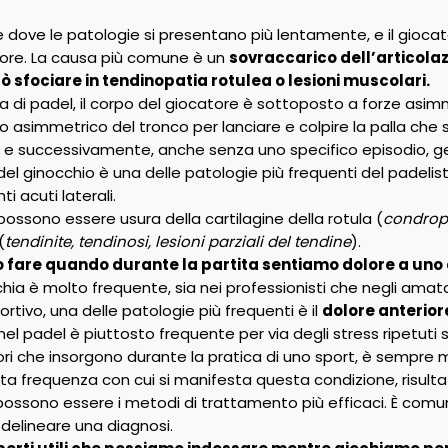
e dove le patologie si presentano più lentamente, e il giocato
lore. La causa più comune è un
sovraccarico dell’articola
ò sfociare in tendinopatia rotulea o lesioni muscolari.
a di padel, il corpo del giocatore è sottoposto a forze asimm
o asimmetrico del tronco per lanciare e colpire la palla che s
re e successivamente, anche senza uno specifico episodio, 
 del ginocchio è una delle patologie più frequenti del padelis
 acuti laterali.
ossono essere usura della cartilagine della rotula (
condropa
(
tendinite, tendinosi, lesioni parziali del tendine
).
fare quando durante la partita sentiamo dolore a uno 
cchia è molto frequente, sia nei professionisti che negli amato
ortivo, una delle patologie più frequenti è il
dolore anterior
el padel è piuttosto frequente per via degli stress ripetuti s
ori che insorgono durante la pratica di uno sport, è sempre me
ata frequenza con cui si manifesta questa condizione, risul
possono essere i metodi di trattamento più efficaci. È com
 delineare una diagnosi.