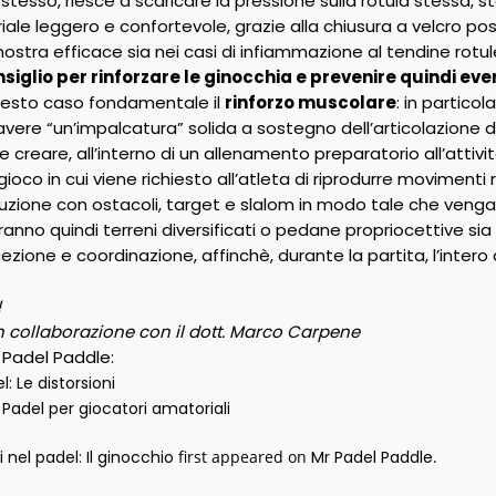
stesso, riesce a scaricare la pressione sulla rotula stessa, st
iale leggero e confortevole, grazie alla chiusura a velcro pos
ostra efficace sia nei casi di infiammazione al tendine rotul
siglio per rinforzare le ginocchia e prevenire quindi ev
questo caso fondamentale il
rinforzo muscolare
: in particol
avere “un’impalcatura” solida a sostegno dell’articolazione d
 creare, all’interno di un allenamento preparatorio all’attività,
 gioco in cui viene richiesto all’atleta di riprodurre moviment
ecuzione con ostacoli, target e slalom in modo tale che veng
zeranno quindi terreni diversificati o pedane propriocettive sia
ezione e coordinazione, affinchè, durante la partita, l’intero a
!
n collaborazione con il dott. Marco Carpene
r Padel Paddle:
l: Le distorsioni
 Padel per giocatori amatoriali
i nel padel: Il ginocchio
first appeared on
Mr Padel Paddle
.