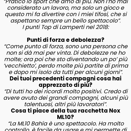
“Pratico lo sport che amo di più. Non l’ho mai
considerato un lavoro, ma solo un gioco e
questo mi fa divertire con i miei tifosi, che si
aspettano sempre un bello spettacolo”
.
I punti Top di Lamperti nel 2018:
Punti di forza e debolezza?
“Come punto di forza, sono una persona che
non si dà mai per vinta. Di debolezze ne ho
molte; ora poi che sto diventando un po’ più
‘vecchietto’, perdo molte più partite di prima
e dopo mi isolo da tutti per alcuni giorni”
.
Dei tuoi precedenti compagni cosa hai
apprezzato di più?
“Di tutti ho dei ricordi molto positivi. Credo di
avere avuto dei grandi compagni, alcuni più
talentuosi, altri più lavoratori”
.
Cosa ti piace della tua racchetta Nox
ML10?
“La ML10 Bahía è uno spettacolo. Ha molto
controllo, è facile da usare e mi permette di