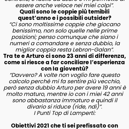
essere anche veloce nei miei colpi”
.
Quali sono le coppie più temibili
quest’anno e i possibili outsider?
“Ci sono moltissime coppie che giocano
benissimo, non solo quelle nelle prime
posizioni; penso comunque che siano i
numeri a comandare e senza dubbio, la
miglior coppia resta Lebron-Galan”
.
Tra te e Arturo ci sono 23 anni di differenza,
come si riesce a far conciliare l’esperienza
con la gioventù?
“Davvero? A volte non voglio fare questo
calcolo perché mi fa sentire più vecchio,
però senza dubbio Arturo per avere 19 anni è
molto maturo, mentre io con i miei 42 anni
sono abbastanza immaturo e quindi il
divario si riduce (ride, ndi)”
.
I Punti Top di Lamperti:
Obiettivi 2021 che ti sei prefis
sato
con