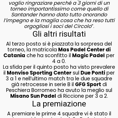
voglio ringraziare perché a 3 giorni di un
torneo importantissimo come quello di
Santander hanno dato tutto onorando
l’impegno e la maglia cosa che ha reso tutti
orgogliosi i soci del Circolo
“.
Gli altri risultati
Al terzo posto si è piazzata la sorpresa del
torneo, la matricola
Mas Padel Center di
Catania
che ha sconfitto il
Magic Padel
per
4 a 0.
La sfida per il quinto posto ha visto prevalere
il
Monviso Sporting Center
sul
Due Ponti
per
3 a 1 e nell’ultimo match tra le due squadre
già retrocesse in serie B il
GFG Sport
di
Peschiera Borromeo ha avuto la meglio sul
Misano Sun Padel
di Riccione per 3 a 2.
La premiazione
A premiare le prime 4 squadre vi è stato il