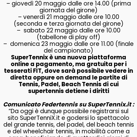
– giovedì 20 maggio dalle ore 14.00 (prima
giornata del girone)
– venerdì 21 maggio dalle ore 10.00
(seconda e terza giornata del girone)
– sabato 22 maggio dalle ore 10.00
(tabellone di play off)
– domenica 23 maggio dalle ore 11.00 (finale
del campionato)
SuperTennix è una nuova piattaforma
online a pagamento, ma gratuita per i
tesserati FIT, dove sarà possibile vedere in
diretta oppure on demand le partite di
Tennis, Padel, Beach Tennis di cui
supertennis detiene i diritti
Comunicato Federtennis su SuperTennix.it :
“Da oggi è dunque possibile registrarsi sul
sito SuperTenniX.it e godersi lo spettacolo
del grande tennis, del padel, del beach tennis
e del wheelchair tennis, in mobilità come a