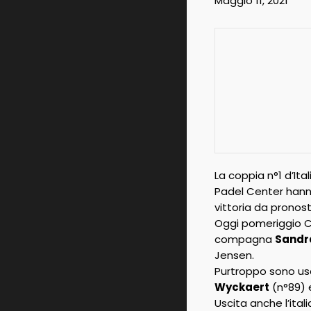
Maggio 11, 2021
La coppia n°1 d’Ita
Padel Center hann
vittoria da pronost
Oggi pomeriggio Chi
compagna
Sandra
Jensen.
Purtroppo sono us
Wyckaert
(n°89) e
Uscita anche l’ital