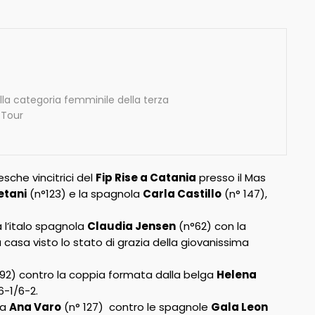
ella categoria femminile della terza
 Tour
esche vincitrici del
Fip Rise a Catania
presso il Mas
etani
(n°123) e la spagnola
Carla Castillo
(n° 147),
a l’italo spagnola
Claudia Jensen
(n°62) con la
asa visto lo stato di grazia della giovanissima
92) contro la coppia formata dalla belga
Helena
6-1/6-2.
la
Ana Varo
(n° 127) contro le spagnole
Gala Leon