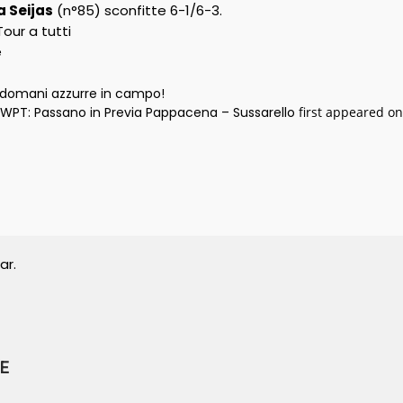
a Seijas
(n°85) sconfitte 6-1/6-3.
our a tutti
e
domani azzurre in campo!
WPT: Passano in Previa Pappacena – Sussarello
first appeared o
ar.
E