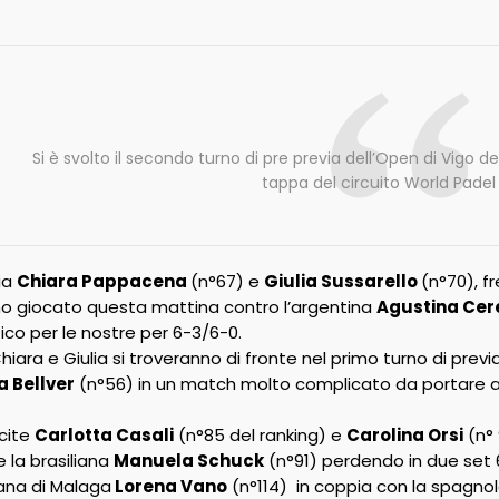
Si è svolto il secondo turno di pre previa dell’Open di Vigo d
tappa del circuito World Padel
lia
Chiara Pappacena
(n°67) e
Giulia Sussarello
(n°70), fr
o giocato questa mattina contro l’argentina
Agustina Cer
ico per le nostre per 6-3/6-0.
ara e Giulia si troveranno di fronte nel primo turno di previ
 Bellver
(n°56) in un match molto complicato da portare a c
cite
Carlotta Casali
(n°85 del ranking) e
Carolina Orsi
(n° 
 la brasiliana
Manuela Schuck
(n°91) perdendo in due set 
iana di Malaga
Lorena Vano
(n°114) in coppia con la spagno