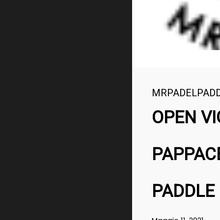
MRPADELPAD
OPEN VI
PAPPACE
PADDLE