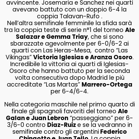
avvincente. Josemaria e Sanchez nei quarti
avevano battuto con un doppio 6-4 la
coppia Talavan-Rufo .
Nell’altra semifinale femminile la sfida sarà
tra la coppia teste di serie n°1 del torneo
Ale
Salazar e Gemma Triay
, che si sono
sbarazzate agevolmente per 6-0/6-2 ai
quarti con Las Heras-Mesa, contro “Las
Vikingas”
Victoria Iglesias e Aranza Osoro
.
Incredibile la vittoria ai quarti di Iglesias-
Osoro che hanno battuto per la seconda
volta consecutiva dopo Madrid le più
accreditate “Las Martas”
Marrero-Ortega
per 6-4/6-4.
Nella categoria maschile nel primo quarto di
finale gli spagnoli favoriti del torneo
Ale
Galan e Juan Lebron
“passeggiano” per 6-
3/6-0 contro
Diaz-Ruiz
e se la vedranno in
semifinale contro gli argentini
Federico
Chingotto e Juan Tello.
La coppia