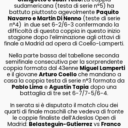
sudamericana (testa di serie n°5) ha
battuto piuttosto agevolmente
Paquito
Navarro e Martin Di Nenno
(teste di serie
n°4) in due set 6-2/6-3 confermando la
difficoltà di questa coppia in questo inizio
stagione dopo l’eliminazione agli ottavi di
finale a Madrid ad opera di Coello-Lamperti.
Nella parte bassa del tabellone seconda
semifinale consecutiva per la sorprendente
coppia formata dal 43enne
Miguel Lamperti
e il giovane
Arturo Coello
che mandano a
casa la coppia testa di serie n°3 formata da
Pablo Lima
e
Agustin Tapia
dopo una
battaglia di tre set 6-7/7-5/6-4.
In serata si è disputato il match clou dei
quarti di finale maschili che vedeva di fronte
le coppie finaliste dell’Adeslas Open di
Madrid:
Belasteguin-Gutierrez
vs
Franco