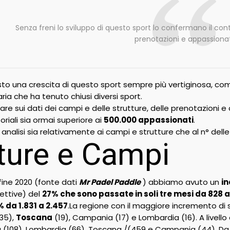
Senza freni lo sviluppo di questo sport lo confermano il co
prenotazioni e appassionat
visto una crescita di questo sport sempre più vertiginosa, co
ia che ha tenuto chiusi diversi sport.
are sui dati dei campi e delle strutture, delle prenotazioni e d
riali sia ormai superiore ai
500.000 appassionati
.
nalisi sia relativamente ai campi e strutture che al n° delle
ture e Campi
 fine 2020 (fonte dati
Mr Padel Paddle
) abbiamo avuto un
i
cettive) del
27% che sono passate in soli tre mesi da 828 
 da 1.831 a 2.457
.La regione con il maggiore incremento di s
35),
Toscana
(19), Campania (17) e Lombardia (16). A livello
ilia (108), Lombardia (66), Toscana /(459 e Campania (44).