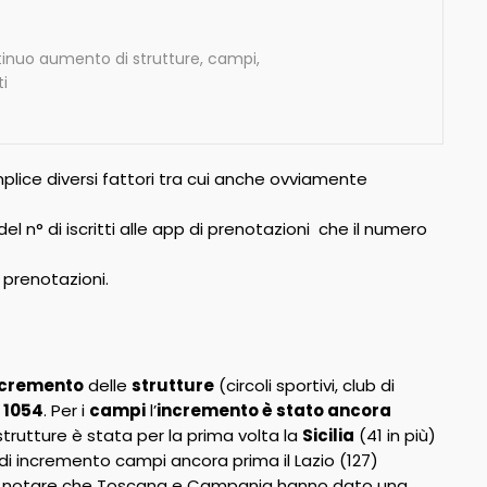
ntinuo aumento di strutture, campi,
i
mplice diversi fattori tra cui anche ovviamente
el n° di iscritti alle app di prenotazioni che il numero
 prenotazioni.
ncremento
delle
strutture
(circoli sportivi, club di
a 1054
. Per i
campi
l’
incremento è stato ancora
trutture è stata per la prima volta la
Sicilia
(41 in più)
 di incremento campi ancora prima il Lazio (127)
 Da notare che Toscana e Campania hanno dato una