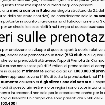
 questo trimestre rispetto al trend degli anni passati.
da una
media campi in Italia
per singola struttura da 2,2 del
netto delle strutture ricettive), se consideriamo solo le
nuove
mportante in quanto ci avviciniamo al fatidico numero di 3
ri, per un circolo la sostenibilità nel tempo di questo business 
ri sulle prenota
 per analizzare lo sviluppo di questo sport è quello relativo
mpo
, leader delle prenotazioni in Italia (
553 club
di cui quasi 
che sono prenotabili attraverso l’app di Prenota Un Campo) l
 c’erano sono state più di 1,6 milioni di prenotazioni di camp
re in questo
1° trimestre
siamo già ad un
1.000.000 di pren
line
rappresentavano il 15% di tutte le prenotazioni, nel
1° t
e
aumento
del livello di
digitalizzazione del settore
. L’espl
riodi di questo trimestre molte regioni sono state in zona ross
mente interessanti non solo per la crescita ma anche per la d
ll’App di Prenota Un campo che sono passati dai 5.500 del 2018
i
103.400
!