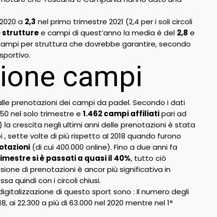
 2020 a
2,3
nel primo trimestre 2021 (2,4 per i soli circoli
 strutture
e campi di quest’anno la media è del
2,8
e
 campi per struttura che dovrebbe garantire, secondo
sportivo.
zione campi
 alle prenotazioni dei campi da padel. Secondo i dati
150 nel solo trimestre e
1.462 campi affiliati
pari ad
a crescita negli ultimi anni delle prenotazioni è stata
i , sette volte di più rispetto al 2018 quando furono
otazioni
(di cui 400.000 online). Fino a due anni fa
rimestre si è passati a quasi il 40%
, tutto ciò
osione di prenotazioni è ancor più significativa in
a quindi con i circoli chiusi.
igitalizzazione di questo sport sono : Il numero degli
, ai 22.300 a più di 63.000 nel 2020 mentre nel 1°