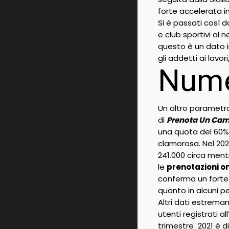
forte accelerata in
Si è passati così 
e club sportivi al 
questo è un dato i
gli addetti ai lavo
Nume
Un altro parametro
di
Prenota Un Ca
una quota del 60% 
clamorosa. Nel 2020
241.000 circa ment
le
prenotazioni on
conferma un fort
quanto in alcuni pe
Altri dati estrema
utenti registrati a
trimestre 2021 è d