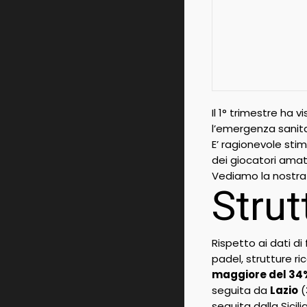
Il 1° trimestre ha 
l’emergenza sanitar
E’ ragionevole stim
dei giocatori amato
Vediamo la nostra a
Strut
Rispetto ai dati di
padel, strutture ri
maggiore del 34%
seguita da
Lazio
(
seguita dalla Sic