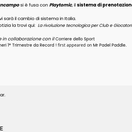
uncampo
si è fusa con
Playtomic
, il
sistema di prenotazione
 sarà il cambio di sistema in Italia.
otizia la trovi qui:
La rivoluzione tecnologica per Club e Giocatori
 in collaborazione con il
Corriere dello Sport
eri 1° Trimestre da Record !
first appeared on
Mr Padel Paddle
.
ar.
E