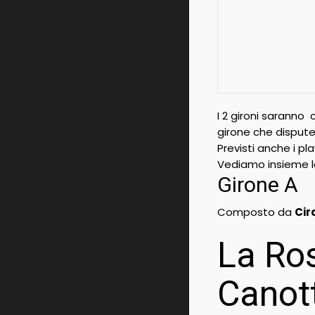
I 2 gironi saranno
girone che disputer
Previsti anche i pl
Vediamo insieme le 
Girone A
Composto da
Cir
La Ros
Canott