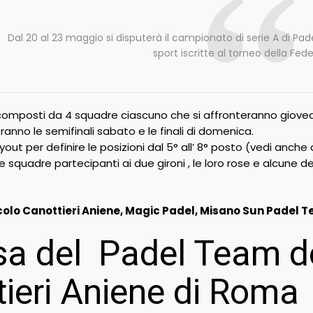
Dal 20 al 23 maggio si disputerà il campionato di serie A di Pa
sport iscritte al torneo della Fed
 composti da 4 squadre ciascuno che si affronteranno giovedì 
anno le semifinali sabato e le finali di domenica.
ayout per definire le posizioni dal 5° all’ 8° posto (vedi anche
squadre partecipanti ai due gironi , le loro rose e alcune de
colo Canottieri Aniene, Magic Padel, Misano Sun Padel 
a del Padel Team de
ieri Aniene di Roma