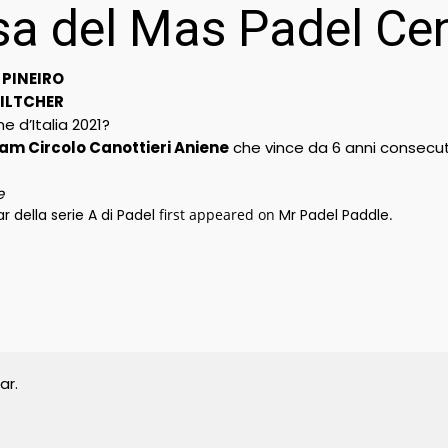
a del Mas Padel Cen
PINEIRO
ILTCHER
e d’Italia 2021?
am Circolo Canottieri Aniene
che vince da 6 anni consecut
e
ar della serie A di Padel
first appeared on
Mr Padel Paddle
.
ar.