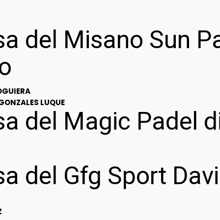
sa del Misano Sun P
o
OGUIERA
GONZALES LUQUE
sa del Magic Padel 
a del Gfg Sport Davi
Z
Z