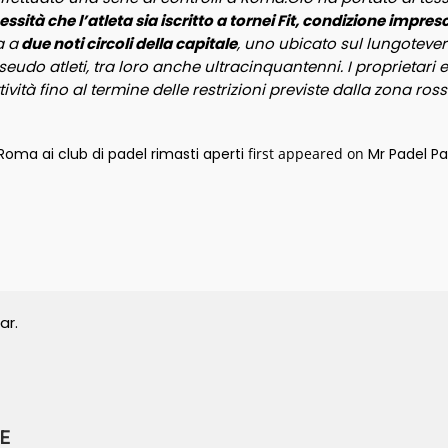
ità che l’atleta sia iscritto a tornei Fit, condizione impres
a a
due noti circoli della capitale
, uno ubicato sul lungotever
eudo atleti, tra loro anche ultracinquantenni. I proprietari e i
ività fino al termine delle restrizioni previste dalla zona ross
Roma ai club di padel rimasti aperti
first appeared on
Mr Padel P
ar.
E