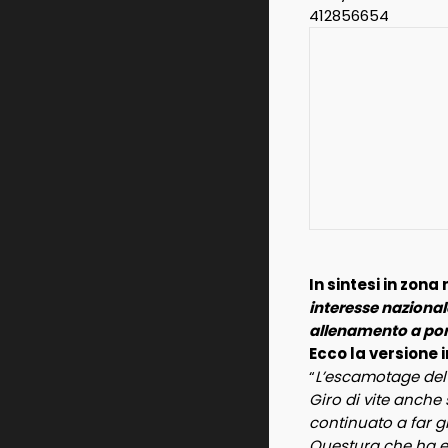
In sintesi in zona
interesse nazional
allenamento a por
Ecco la versione i
“
L’escamotage del 
Giro di vite anche 
continuato a far g
Questura che ha ef