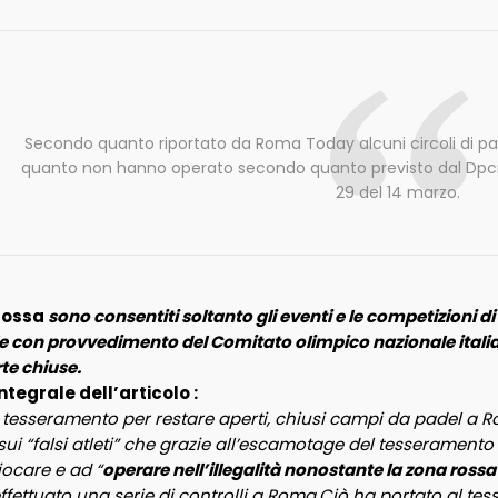
Secondo quanto riportato da Roma Today alcuni circoli di pad
quanto non hanno operato secondo quanto previsto dal Dpcm
29 del 14 marzo.
 rossa
sono consentiti soltanto gli eventi e le competizioni di
e
con provvedimento del Comitato olimpico nazionale italiano 
te chiuse.
ntegrale dell’articolo :
tesseramento per restare aperti, chiusi campi da padel a 
sui “falsi atleti” che grazie all’escamotage del tesseramento 
iocare e ad “
operare nell’illegalità nonostante la zona rossa
fettuato una serie di controlli a Roma.Ciò ha portato al te