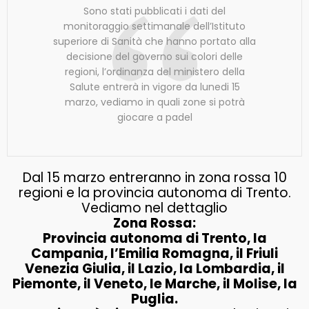
Sono stati pubblicati i dati del
monitoraggio settimanale dell’Istituto
superiore di Sanità che hanno portato alla
decisione del governo sui colori delle
regioni, l’ordinanza del ministero della
Salute entrerà in vigore da lunedi 15
marzo, vediamo in quali zone si potrà
giocare a padel
Dal 15 marzo entreranno in zona rossa 10
regioni e la provincia autonoma di Trento.
Vediamo nel dettaglio
Zona Rossa:
Provincia autonoma di Trento, la
Campania, l’Emilia Romagna, il Friuli
Venezia Giulia, il Lazio, la Lombardia, il
Piemonte, il Veneto, le Marche, il Molise, la
Puglia.