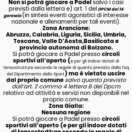
Non si potrà giocare a Padel
salvo i casi
previsti dalla lettera e) art. 1 del
DPCM del 14
(in sintesi eventi agonistici di interesse
gennaio
nazionale e allenamenti per tali eventi).
Zona Arancione:
Abruzzo, Calabria, Liguria, Sicilia, Umbria,
Toscana, Valle D’Aosta,Basilicata e
provincia autonoma di Bolzano.
Si potrà giocare a Padel presso
circoli
sportivi all’aperto (
e per gli indoor dotati di
tensostrutture secondo le regole di quanto previsto dalla faq
) ma è vietato uscire
del Dipartimento dello Sport
dal proprio comune
salvo quanto previsto
dall’art. 2 comma 4 lettera B del Dpcm
relativo ad attività e servizi non disponibili nel
proprio comune.
Zona Gialla:
Nessuna regione
Si potrà giocare a Padel presso
circoli
sportivi all’aperto (e per gli indoor dotati
di tensostrutture secondo le regole di