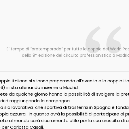
E’ tempo di “pretemporada” per tutte le coppie del World Pad
della 9° edizione del circuito professionistico a Madri
oppie italiane si stanno preparando all’evento e la coppia it
6) si sta allenando insieme a Madrid.
atlete da qualche giorno hanno la possibilità di svolgere la 
Madrid raggiungendo la compagna.
na sia lavorativa che sportiva di trasferirsi in Spagna è fonda
pia azzurra, in quanto avrà la possibilità di partecipare ai pr
lete al mondo sarà sicuramente utile per la sua crescita di 
er Carlotta Casali.