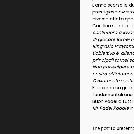
L’anno scorso le d
prestigioso ovveros
diverse atlete spa
Carolina sentita a
continuerò a lavor
di giocare tornei 
Ringrazio Playtomi
L’obiettivo è allen
principali tornei s
Non parteciperemo 
nostro affiatament
Ovviamente continu
Facciamo un grande
fondamentali anche
Buon Padel a tutti
Mr Padel Paddle
i
The post
La pretemp