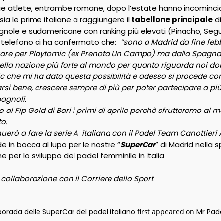
ue atlete, entrambe romane, dopo l’estate hanno incomincia
ia le prime italiane a raggiungere il
tabellone principale
d
gnole e sudamericane con ranking più elevati (Pinacho, Segu
l telefono ci ha confermato che:
“sono a Madrid da fine febb
are per Playtomic (ex Prenota Un Campo) ma dalla Spagna ch
nella nazione più forte al mondo per quanto riguarda noi do
c che mi ha dato questa possibilità e adesso si procede con
arsi bene, crescere sempre di più per poter partecipare a più
pagnoli.
al Fip Gold di Bari i primi di aprile perchè sfrutteremo al m
o.
erò a fare la serie A italiana con il Padel Team Canottieri
 in bocca al lupo per le nostre “
SuperCar
” di Madrid nella 
 per lo sviluppo del padel femminile in Italia
n
collaborazione con il Corriere dello Sport
orada delle SuperCar del padel italiano
first appeared on
Mr Pad