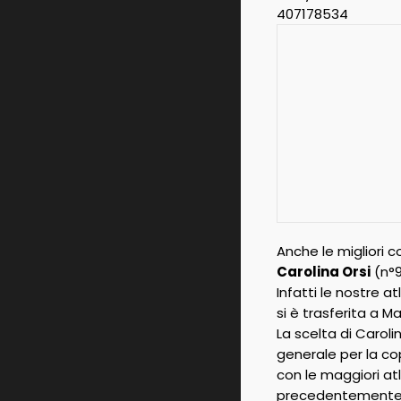
Anche le migliori c
Carolina Orsi
(n°9
Infatti le nostre 
si è trasferita a 
La scelta di Caroli
generale per la cop
con le maggiori at
precedentemente p