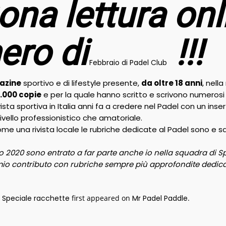
ona lettura onl
ro di
!!!
Febbraio di Padel Club
gazine
sportivo e di lifestyle presente,
da oltre 18 anni
, nell
0.000 copie
e per la quale hanno scritto e scrivono numerosi 
ivista sportiva in Italia anni fa a credere nel Padel con un i
livello professionistico che amatoriale.
e una rivista locale le rubriche dedicate al Padel sono e s
 2020 sono entrato a far parte anche io nella squadra di S
il mio contributo con rubriche sempre più approfondite dedicat
: Speciale racchette
first appeared on
Mr Padel Paddle
.