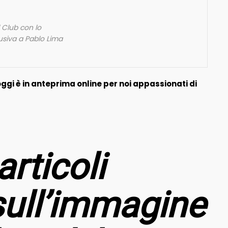
l Club con lo
lusiva a Pablo Lima
ggi è in anteprima online per noi appassionati di
articoli
 sull’immagine