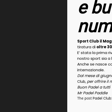
e bu
nume
Sport Club il Ma
tiratura di
oltre 3
E’ stata la prima r
nostro sport sia a 
Anche se nasce com
internazionale.
Dal mese di giugno
, per offrire 
Club
Buon Padel a tutti
Mr Padel Paddle
The post
Padel Club