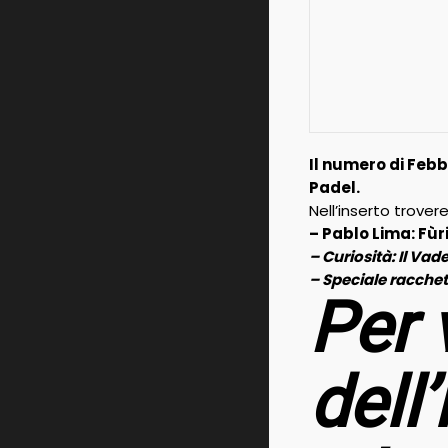
Il numero di Febb
Padel.
Nell’inserto trover
– Pablo Lima: Fùr
– Curiosità: Il Va
– Speciale racche
Per v
dell