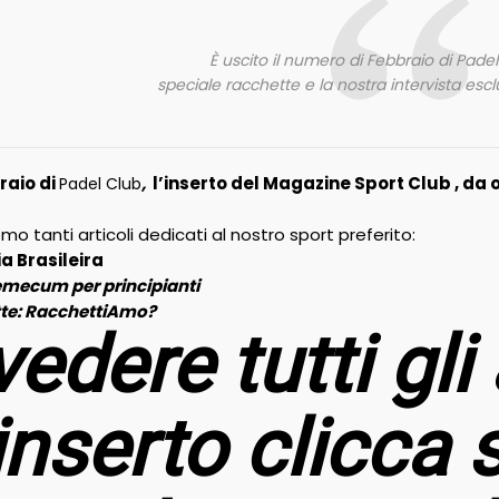
È uscito il numero di Febbraio di Pade
speciale racchette e la nostra intervista esc
raio di
,
l’inserto del Magazine Sport Club , da o
Padel Club
emo tanti articoli dedicati al nostro sport preferito:
ia Brasileira
demecum per principianti
tte: RacchettiAmo?
edere tutti gli 
’inserto clicca