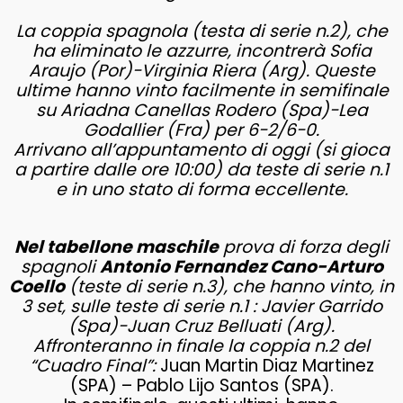
La coppia spagnola (testa di serie n.2), che
ha eliminato le azzurre, incontrerà Sofia
Araujo (Por)-Virginia Riera (Arg). Queste
ultime hanno vinto facilmente in semifinale
su Ariadna Canellas Rodero (Spa)-Lea
Godallier (Fra) per 6-2/6-0.
Arrivano all’appuntamento di oggi (si gioca
a partire dalle ore 10:00) da teste di serie n.1
e in uno stato di forma eccellente.
Nel tabellone maschile
prova di forza degli
spagnoli
Antonio Fernandez Cano-Arturo
Coello
(teste di serie n.3), che hanno vinto, in
3 set, sulle teste di serie n.1 : Javier Garrido
(Spa)-Juan Cruz Belluati (Arg).
Affronteranno in finale la coppia n.2 del
“Cuadro Final”:
Juan Martin Diaz Martinez
(SPA) – Pablo Lijo Santos (SPA).