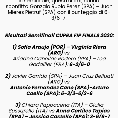
In semifinale, questi ultimi, hanno
sconfitto Gonzalo Rubio Perez (SPA) – Juan
Mieres Pietruf (SPA) con il punteggio di 6-
3/6-7.
Risultati Semifinali CUPRA FIP FINALS 2020:
1) Sofia Araujo (POR) – Virginia Riera
(ARG)
vs
Ariadna Canellas Rodero (SPA) – Lea
Godallier (FRA):
6-2/6-0
2)
Javier Garrido (SPA) – Juan Cruz Belluati
(ARG
)
vs
Antonio Fernandez Cano (SPA)-Arturo
Coello (SPA): 6-3/3-6/2-6
3)
Chiara Pappacena (ITA) – Giulia
Sussarello (ITA) vs
Anna Cortiles Tapias
(SPA) – Jessica Castello (SPA): 3-6/6-7