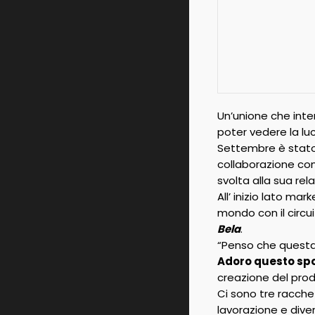
Un’unione che inte
poter vedere la lu
Settembre è stato 
collaborazione con
svolta alla sua re
All’ inizio lato mar
mondo con il circui
Bela
.
“Penso che questa 
Adoro questo spor
creazione del prod
Ci sono tre racche
lavorazione e diver