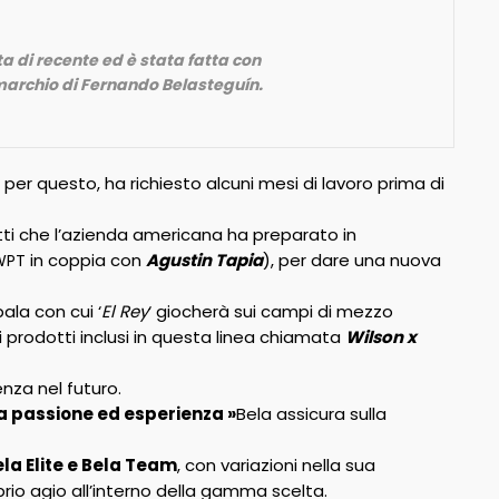
a di recente ed è stata fatta con
l marchio di Fernando Belasteguín.
r questo, ha richiesto alcuni mesi di lavoro prima di
tti che l’azienda americana ha preparato in
in coppia con
Agustin Tapia
), per dare una nuova
PT
 pala con cui ‘
El Rey
‘ giocherà sui campi di mezzo
i prodotti inclusi in questa linea chiamata
Wilson x
nza nel futuro.
ia passione ed esperienza »
Bela assicura sulla
ela Elite e Bela Team
, con variazioni nella sua
oprio agio all’interno della gamma scelta.