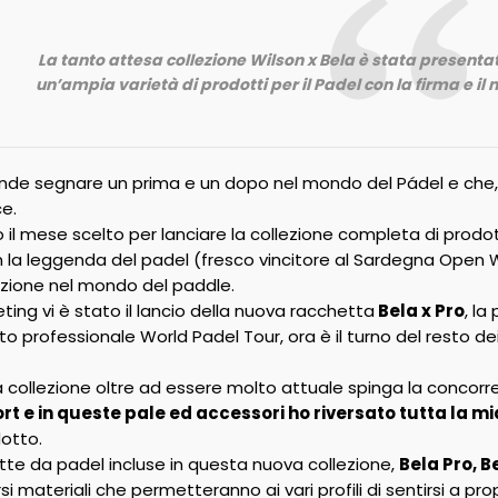
La tanto attesa collezione Wilson x Bela è stata presentat
un’ampia varietà di prodotti per il Padel con la firma e i
nde segnare un prima e un dopo nel mondo del Pádel e che, pe
ce.
il mese scelto per lanciare la collezione completa di prodo
 la leggenda del padel (fresco vincitore al Sardegna Open
W
lazione nel mondo del paddle.
keting vi è stato il lancio della nuova racchetta
Bela x Pro
, la
to professionale World Padel Tour, ora è il turno del resto de
collezione oltre ad essere molto attuale spinga la concorre
t e in queste pale ed accessori ho riversato tutta la m
otto.
tte da padel incluse in questa nuova collezione,
Bela Pro, B
si materiali che permetteranno ai vari profili di sentirsi a pr