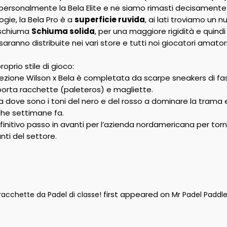
rsonalmente la Bela Elite e ne siamo rimasti decisamente c
logie, la Bela Pro è a
superficie ruvida
, ai lati troviamo un
a schiuma
Schiuma solida
, per una maggiore rigidità e quind
 saranno distribuite nei vari store e tutti noi giocatori amat
roprio stile di gioco:
llezione Wilson x Bela è completata da scarpe sneakers di fas
porta racchette (paleteros) e magliette.
 dove sono i toni del nero e del rosso a dominare la tram
he settimane fa.
efinitivo passo in avanti per l’azienda nordamericana per torn
nti del settore.
first appeared on
 racchette da Padel di classe!
Mr Padel Paddl