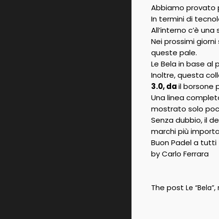
Abbiamo provato pe
In termini di tecno
All’interno c’è un
Nei prossimi giorni
queste pale.
Le Bela in base al p
Inoltre, questa co
3.0, da
il borsone 
Una linea completa
mostrato solo poc
Senza dubbio, il d
marchi più importa
Buon Padel a tutti
by Carlo Ferrara
The post
Le “Bela”,