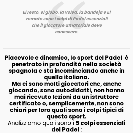
El resto, el globo, la volea, la bandeja e El
remate sono i colpi di Padel essenziali
che il giocatore amatoriale deve
conoscere.
Piacevole e dinamico, lo sport del Padel è
penetrato in profondità nella società
spagnola e sta incominciando anche in
quella italiana.
Ma ci sono molti giocatori che, anche
giocando, sono autodidatti, non hanno
mai ricevuto lezioni da un istruttore
certificato o, semplicemente, non sono
chiari per loro quali sono i colpi tipici di
questo sport.
Analizziamo quali sono i
5 colpi essenziali
del Padel
: